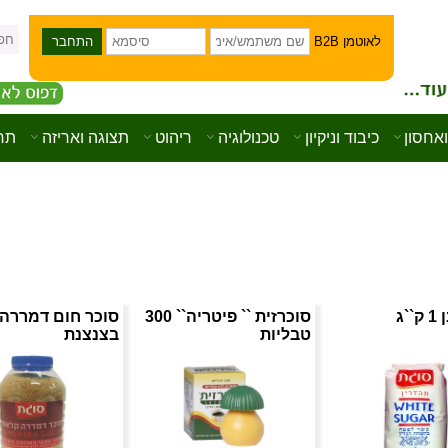
לאוטמן B2B
ואחסון
כיבוד וניקיון
טכנולוגיה
ריהוט
תצוגה ואריזה
תחב
`ג
סוכרזית `` פיטריה`` 300
טבליות
בצנצנת